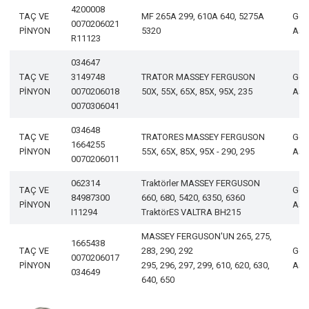
4200008
TAÇ VE
MF 265A 299, 610A 640, 5275A
Geli
0070206021
PİNYON
5320
Aşa
R11123
034647
TAÇ VE
3149748
TRATOR MASSEY FERGUSON
Geli
PİNYON
0070206018
50X, 55X, 65X, 85X, 95X, 235
Aşa
0070306041
034648
TAÇ VE
TRATORES MASSEY FERGUSON
Geli
1664255
PİNYON
55X, 65X, 85X, 95X - 290, 295
Aşa
0070206011
062314
Traktörler MASSEY FERGUSON
TAÇ VE
Geli
84987300
660, 680, 5420, 6350, 6360
PİNYON
Aşa
I11294
TraktörES VALTRA BH215
MASSEY FERGUSON'UN 265, 275,
1665438
TAÇ VE
283, 290, 292
Geli
0070206017
PİNYON
295, 296, 297, 299, 610, 620, 630,
Aşa
034649
640, 650