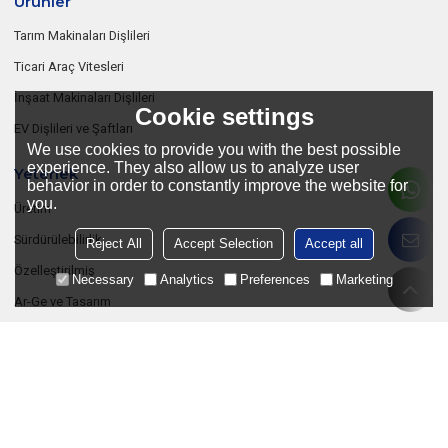
Ürünler
Tarım Makinaları Dişlileri
Ticari Araç Vitesleri
İnşaat Makinaları Dişlileri
Cookie settings
EV Dişlileri ve Şaftları
We use cookies to provide you with the best possible
experience. They also allow us to analyze user
Yetenek
behavior in order to constantly improve the website for
you.
Üretim
Sürdürülebilirlik
Reject All
Accept Selection
Accept all
Özelleştirilmiş
Necessary
Analytics
Preferences
Marketing
Ar-Ge ve Tasarım
Şirket
Hakkımızda
İşbirliği yapmak
Bize Ulaşın