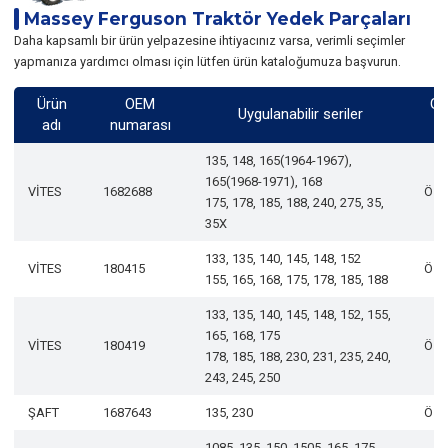
Massey Ferguson Traktör Yedek Parçaları
Daha kapsamlı bir ürün yelpazesine ihtiyacınız varsa, verimli seçimler
yapmanıza yardımcı olması için lütfen ürün kataloğumuza başvurun.
Ürün
OEM
Ge
Uygulanabilir seriler
adı
numarası
d
135, 148, 165(1964-1967),
165(1968-1971), 168
VİTES
1682688
Öze
175, 178, 185, 188, 240, 275, 35,
35X
133, 135, 140, 145, 148, 152
VİTES
180415
Öze
155, 165, 168, 175, 178, 185, 188
133, 135, 140, 145, 148, 152, 155,
165, 168, 175
VİTES
180419
Öze
178, 185, 188, 230, 231, 235, 240,
243, 245, 250
ŞAFT
1687643
135, 230
Öze
1085, 135, 150, 1505, 165, 175,