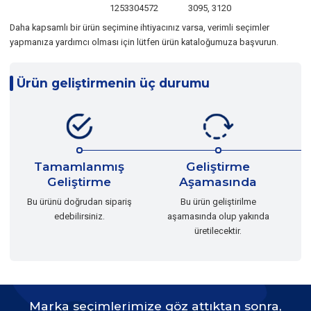
1253304572
3095, 3120
Daha kapsamlı bir ürün seçimine ihtiyacınız varsa, verimli seçimler
yapmanıza yardımcı olması için lütfen ürün kataloğumuza başvurun.
Ürün geliştirmenin üç durumu
Tamamlanmış
Geliştirme
Geliştirme
Aşamasında
Bu
Bu ürünü doğrudan sipariş
Bu ürün geliştirilme
edebilirsiniz.
aşamasında olup yakında
üretilecektir.
Marka seçimlerimize göz attıktan sonra,