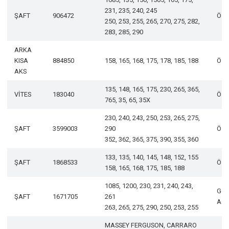
231, 235, 240, 245
ŞAFT
906472
Öze
250, 253, 255, 265, 270, 275, 282,
283, 285, 290
ARKA
KISA
884850
158, 165, 168, 175, 178, 185, 188
Öze
AKS
135, 148, 165, 175, 230, 265, 365,
VİTES
183040
Öze
765, 35, 65, 35X
230, 240, 243, 250, 253, 265, 275,
ŞAFT
3599003
290
Öze
352, 362, 365, 375, 390, 355, 360
133, 135, 140, 145, 148, 152, 155
ŞAFT
1868533
Öze
158, 165, 168, 175, 185, 188
1085, 1200, 230, 231, 240, 243,
Geli
ŞAFT
1671705
261
Aşa
263, 265, 275, 290, 250, 253, 255
MASSEY FERGUSON, CARRARO