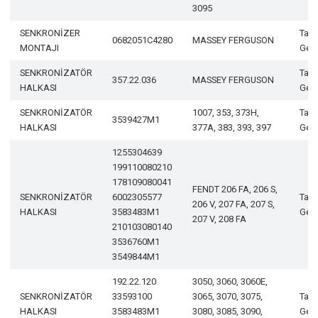
3095
SENKRONİZER
Tam
0682051C4280
MASSEY FERGUSON
MONTAJI
Geli
SENKRONİZATÖR
Tam
357.22.036
MASSEY FERGUSON
HALKASI
Geli
SENKRONİZATÖR
1007, 353, 373H,
Tam
3539427M1
HALKASI
377A, 383, 393, 397
Geli
1255304639
199110080210
178109080041
FENDT 206 FA, 206 S,
SENKRONİZATÖR
6002305577
Tam
206 V, 207 FA, 207 S,
HALKASI
3583483M1
Geli
207 V, 208 FA
210103080140
3536760M1
3549844M1
192.22.120
3050, 3060, 3060E,
SENKRONİZATÖR
33593100
3065, 3070, 3075,
Tam
HALKASI
3583483M1
3080, 3085, 3090,
Geli