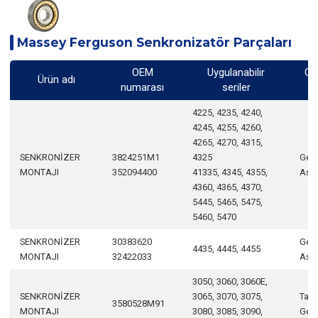
Massey Ferguson Senkronizatör Parçaları
OEM
Uygulanabilir
Ge
Ürün adı
numarası
seriler
d
4225, 4235, 4240,
4245, 4255, 4260,
4265, 4270, 4315,
SENKRONİZER
3824251M1
4325
Geli
MONTAJI
352094400
41335, 4345, 4355,
Aşa
4360, 4365, 4370,
5445, 5465, 5475,
5460, 5470
SENKRONİZER
30383620
Geli
4435, 4445, 4455
MONTAJI
32422033
Aşa
3050, 3060, 3060E,
SENKRONİZER
3065, 3070, 3075,
Tam
3580528M91
MONTAJI
3080, 3085, 3090,
Geli