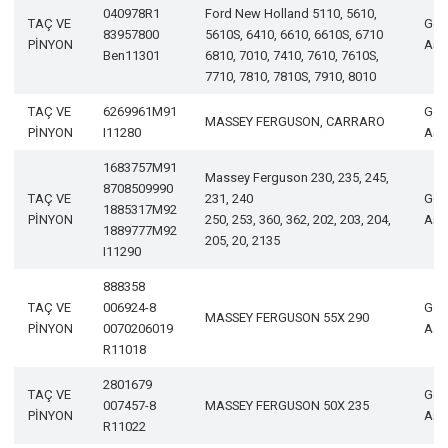
040978R1
Ford New Holland 5110, 5610,
TAÇ VE
Geli
83957800
5610S, 6410, 6610, 6610S, 6710
PİNYON
Aşa
Ben11301
6810, 7010, 7410, 7610, 7610S,
7710, 7810, 7810S, 7910, 8010
TAÇ VE
6269961M91
Geli
MASSEY FERGUSON, CARRARO
PİNYON
I11280
Aşa
1683757M91
Massey Ferguson 230, 235, 245,
8708509990
TAÇ VE
231, 240
Geli
1885317M92
PİNYON
250, 253, 360, 362, 202, 203, 204,
Aşa
1889777M92
205, 20, 2135
I11290
888358
TAÇ VE
006924-8
Geli
MASSEY FERGUSON 55X 290
PİNYON
0070206019
Aşa
R11018
2801679
TAÇ VE
Geli
007457-8
MASSEY FERGUSON 50X 235
PİNYON
Aşa
R11022