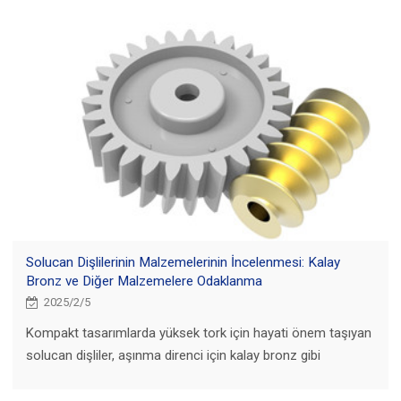
dişlilerin oynadığı kritik rol hakkında bilgi edinin.
Solucan Dişlilerinin Malzemelerinin İncelenmesi: Kalay
Bronz ve Diğer Malzemelere Odaklanma
2025/2/5
Kompakt tasarımlarda yüksek tork için hayati önem taşıyan
solucan dişliler, aşınma direnci için kalay bronz gibi
malzemelere güvenir. Diğer seçenekler arasında uygulama
ihtiyaçlarına göre seçilen alüminyum bronz, dökme demir ve