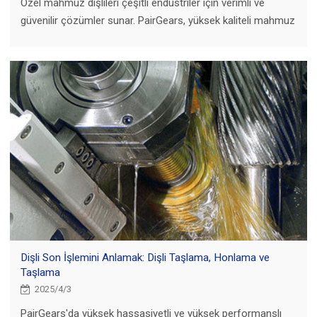
Özel mahmuz dişlileri çeşitli endüstriler için verimli ve
güvenilir çözümler sunar. PairGears, yüksek kaliteli mahmuz
dişlileri tasarlamak ve üretmek konusunda uzmanlaşmıştır.
Dişli Son İşlemini Anlamak: Dişli Taşlama, Honlama ve
Taşlama
2025/4/3
PairGears'da yüksek hassasiyetli ve yüksek performanslı