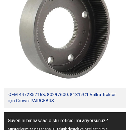
OEM 4472352168, 80297600, 81319C1 Valtra Traktör
için Crown-PAIRGEARS
Güvenilir bir hassas dişli üreticisi mi arıyorsunuz?
Müşterilerimize pazar analizi, teknik destek ve özelleştirilmiş