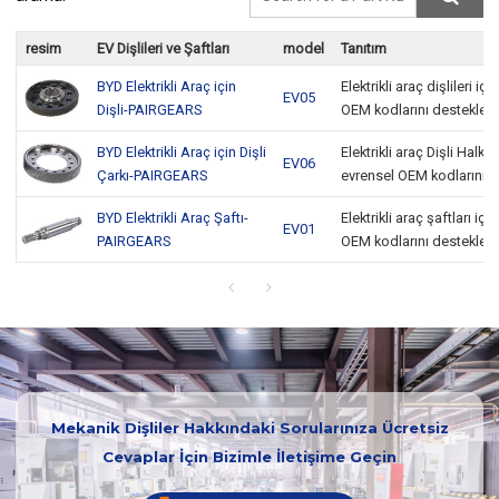
resim
EV Dişlileri ve Şaftları
model
Tanıtım
BYD Elektrikli Araç için
Elektrikli araç dişlileri iç
EV05
Dişli-PAIRGEARS
OEM kodlarını destekler
BYD Elektrikli Araç için Dişli
Elektrikli araç Dişli Halkala
EV06
Çarkı-PAIRGEARS
evrensel OEM kodlarını d
BYD Elektrikli Araç Şaftı-
Elektrikli araç şaftları içi
EV01
PAIRGEARS
OEM kodlarını destekler
Mekanik Dişliler Hakkındaki Sorularınıza Ücretsiz
Cevaplar İçin Bizimle İletişime Geçin