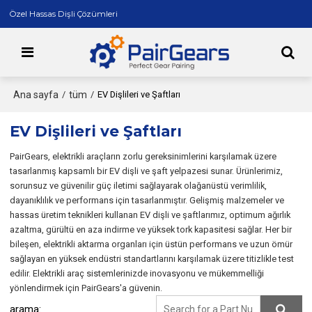
Özel Hassas Dişli Çözümleri
Ana sayfa
tüm
/
/
EV Dişlileri ve Şaftları
EV Dişlileri ve Şaftları
PairGears, elektrikli araçların zorlu gereksinimlerini karşılamak üzere
tasarlanmış kapsamlı bir EV dişli ve şaft yelpazesi sunar. Ürünlerimiz,
sorunsuz ve güvenilir güç iletimi sağlayarak olağanüstü verimlilik,
dayanıklılık ve performans için tasarlanmıştır. Gelişmiş malzemeler ve
hassas üretim teknikleri kullanan EV dişli ve şaftlarımız, optimum ağırlık
azaltma, gürültü en aza indirme ve yüksek tork kapasitesi sağlar. Her bir
bileşen, elektrikli aktarma organları için üstün performans ve uzun ömür
sağlayan en yüksek endüstri standartlarını karşılamak üzere titizlikle test
edilir. Elektrikli araç sistemlerinizde inovasyonu ve mükemmelliği
yönlendirmek için PairGears'a güvenin.
arama: