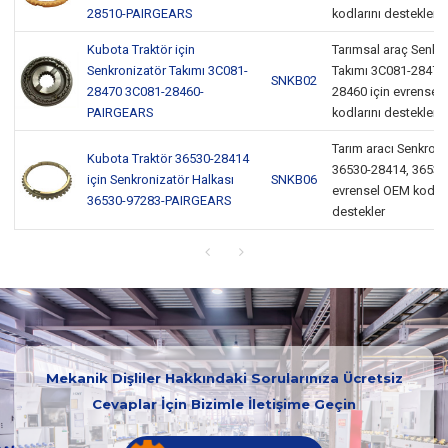
28510-PAIRGEARS
kodlarını destekler
Kubota Traktör için
Tarımsal araç Senkr
Senkronizatör Takımı 3C081-
Takımı 3C081-28470
SNKB02
28470 3C081-28460-
28460 için evrensel
PAIRGEARS
kodlarını destekler
Tarım aracı Senkroni
Kubota Traktör 36530-28414
36530-28414, 36530-
için Senkronizatör Halkası
SNKB06
evrensel OEM kodlar
36530-97283-PAIRGEARS
destekler
Mekanik Dişliler Hakkındaki Sorularınıza Ücretsiz
Cevaplar İçin Bizimle İletişime Geçin