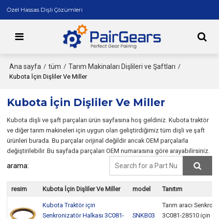
Özel Hassas Dişli Çözümleri
Ana sayfa
tüm
Tarım Makinaları Dişlileri ve Şaftları
/
/
/
Kubota İçin Dişliler Ve Miller
Kubota İçin Dişliler Ve Miller
Kubota dişli ve şaft parçaları ürün sayfasına hoş geldiniz. Kubota traktör
ve diğer tarım makineleri için uygun olan geliştirdiğimiz tüm dişli ve şaft
ürünleri burada. Bu parçalar orijinal değildir ancak OEM parçalarla
değiştirilebilir. Bu sayfada parçaları OEM numarasına göre arayabilirsiniz.
arama:
resim
Kubota İçin Dişliler Ve Miller
model
Tanıtım
Kubota Traktör için
Tarım aracı Senkroni
Senkronizatör Halkası 3C081-
SNKB03
3C081-28510 için e