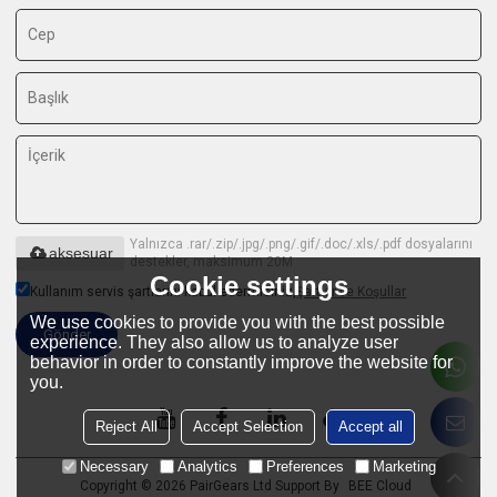
Yalnızca .rar/.zip/.jpg/.png/.gif/.doc/.xls/.pdf dosyalarını
aksesuar
destekler, maksimum 20M
Cookie settings
Kullanım servis şartlarını kabul edermisiniz,
Şartlar ve Koşullar
We use cookies to provide you with the best possible
Gönder
experience. They also allow us to analyze user
behavior in order to constantly improve the website for
you.
Reject All
Accept Selection
Accept all
Necessary
Analytics
Preferences
Marketing
Copyright © 2026
PairGears Ltd
Support By
BEE Cloud