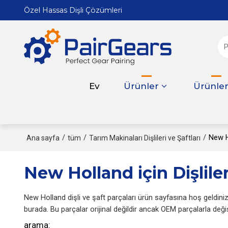
Özel Hassas Dişli Çözümleri
Ev
Ürünler
Ürünle
/
/
/
New Ho
Ana sayfa
tüm
Tarım Makinaları Dişlileri ve Şaftları
New Holland için Dişliler
New Holland dişli ve şaft parçaları ürün sayfasına hoş geldiniz
burada. Bu parçalar orijinal değildir ancak OEM parçalarla değiş
arama: