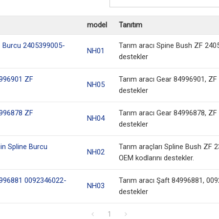
model
Tanıtım
e Burcu 2405399005-
Tarım aracı Spine Bush ZF 2405
NH01
destekler
4996901 ZF
Tarım aracı Gear 84996901, ZF 
NH05
destekler
4996878 ZF
Tarım aracı Gear 84996878, ZF 
NH04
destekler
n Spline Burcu
Tarım araçları Spline Bush ZF 
NH02
OEM kodlarını destekler.
4996881 0092346022-
Tarım aracı Şaft 84996881, 009
NH03
destekler
1