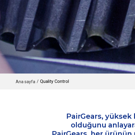
/
Quality Control
Ana sayfa
PairGears, yüksek 
olduğunu anlayara
PairGears, her ürünün 