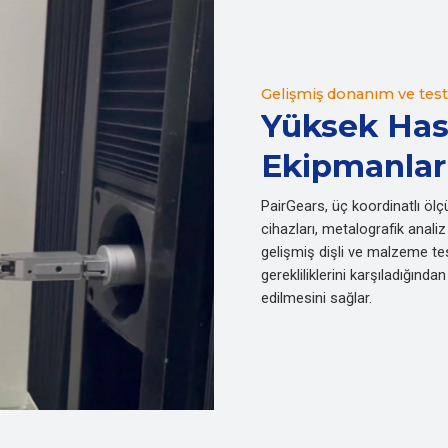
Gelişmiş donanım ve test
Yüksek Hass
Ekipmanlar
PairGears, üç koordinatlı ölç
cihazları, metalografik anal
gelişmiş dişli ve malzeme test
gerekliliklerini karşıladığın
edilmesini sağlar.