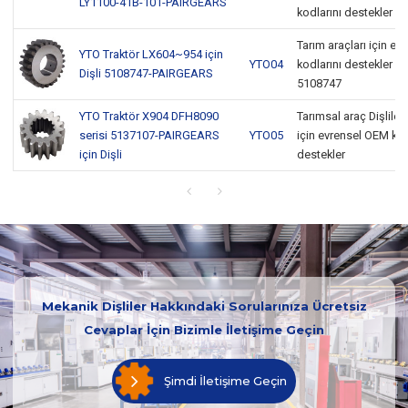
LY1100-41B-101-PAIRGEARS
kodlarını destekler
Tarım araçları için e
YTO Traktör LX604~954 için
YTO04
kodlarını destekler G
Dişli 5108747-PAIRGEARS
5108747
YTO Traktör X904 DFH8090
Tarımsal araç Dişliler
serisi 5137107-PAIRGEARS
YTO05
için evrensel OEM kod
için Dişli
destekler
Mekanik Dişliler Hakkındaki Sorularınıza Ücretsiz
Cevaplar İçin Bizimle İletişime Geçin
Şimdi İletişime Geçin