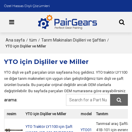
Özel Hassas Dişli Çözümleri
Ana sayfa
tüm
Tarım Makinaları Dişlileri ve Şaftları
/
/
/
YTO için Dişliler ve Miller
YTO için Dişliler ve Miller
YTO dişli ve şaft parçaları ürün sayfasına hoş geldiniz. YTO traktör LY1100
ve diğer tarım makineleri için uygun olan geliştirdiğimiz tüm dişli ve şaft
ürünleri burada. Bu parçalar orijinal değildir ancak OEM olanlarla
değiştirilebilir. Bu sayfada parçaları OEM numarasına göre arayabilirsiniz.
arama:
resim
YTO için Dişliler ve Miller
model
Tanıtım
Tarımsal araç Şaftlar
YTO Traktör LY1100 için Şaft
YTO01
41B-101 için evrense