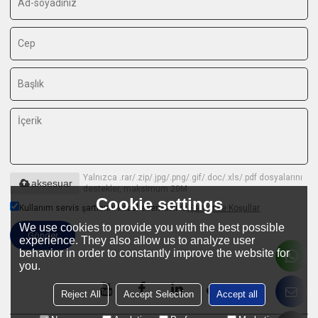
Yalnızca .rar/.zip/.jpg/.png/.gif/.doc/.xls/.pdf dosyalarını
aksesuar
destekler, maksimum 20M
Cookie settings
Kullanım servis şartlarını kabul edermisiniz,
Şartlar ve Koşullar
We use cookies to provide you with the best possible
Gönder
experience. They also allow us to analyze user
behavior in order to constantly improve the website for
you.
Reject All
Accept Selection
Accept all