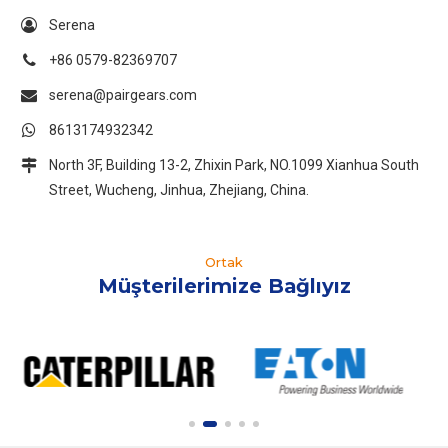
Serena
+86 0579-82369707
serena@pairgears.com
8613174932342
North 3F, Building 13-2, Zhixin Park, NO.1099 Xianhua South
Street, Wucheng, Jinhua, Zhejiang, China.
Ortak
Müşterilerimize Bağlıyız