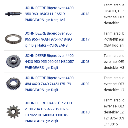
Tarım aracı ara 
JOHN DEERE Biçerdöver 4400
H64031, H3651
950 960 H64031 H36519-
JD13
evrensel OEM k
PAIRGEARS için Karşı Mil
destekler
JOHN DEERE Biçerdöver 955
Tarım aracı Dış
965 965H 968H 975 PK1849D
JD17
PK1849D için e
için Dış Halka -PAIRGEARS
OEM kodlarını 
JOHN DEERE Biçerdöver 4400
Tarım aracı dişli
4420 950 955 960 965 H32057-
JD03
evrensel OEM k
PAIRGEARS için Dişli
destekler H32
JOHN DEERE Biçerdöver 4400
Tarım aracı dişli
484 4420 7440 7445 H75179-
JD02
evrensel OEM k
PAIRGEARS için Dişli
destekler H75
Tarım aracı dişli
JOHN DEERE TRAKTÖR 2030
evrensel OEM k
2130 2040 L29227 T21876-
JD10
destekler L292
T37822 CE14605-L113016-
T21876-T37822
PAIRGEARS için dişli
L113016