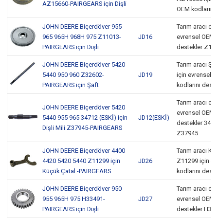
AZ15660-PAIRGEARS için Dişli
OEM kodlarını 
JOHN DEERE Biçerdöver 955
Tarım aracı dişli
965 965H 968H 975 Z11013-
JD16
evrensel OEM k
PAIRGEARS için Dişli
destekler Z11
JOHN DEERE Biçerdöver 5420
Tarım aracı Şa
5440 950 960 Z32602-
JD19
için evrensel 
PAIRGEARS için Şaft
kodlarını deste
Tarım aracı dişli
JOHN DEERE Biçerdöver 5420
evrensel OEM k
5440 955 965 34712 (ESKİ) için
JD12(ESKİ)
destekler 3471
Dişli Mili Z37945-PAIRGEARS
Z37945
JOHN DEERE Biçerdöver 4400
Tarım aracı Kü
4420 5420 5440 Z11299 için
JD26
Z11299 için e
Küçük Çatal -PAIRGEARS
kodlarını deste
JOHN DEERE Biçerdöver 950
Tarım aracı dişli
955 965H 975 H33491-
JD27
evrensel OEM k
PAIRGEARS için Dişli
destekler H33