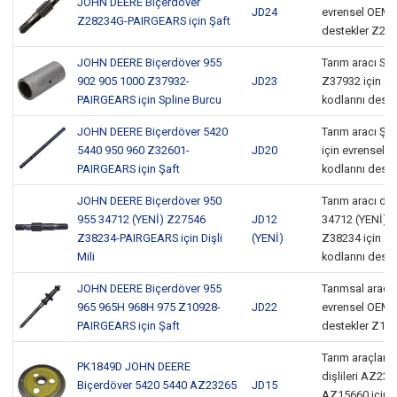
JOHN DEERE Biçerdöver
JD24
evrensel OEM k
Z28234G-PAIRGEARS için Şaft
destekler Z28
JOHN DEERE Biçerdöver 955
Tarım aracı Sp
902 905 1000 Z37932-
JD23
Z37932 için e
PAIRGEARS için Spline Burcu
kodlarını deste
JOHN DEERE Biçerdöver 5420
Tarım aracı Şa
5440 950 960 Z32601-
JD20
için evrensel 
PAIRGEARS için Şaft
kodlarını deste
JOHN DEERE Biçerdöver 950
Tarım aracı dişl
955 34712 (YENİ) Z27546
JD12
34712 (YENİ), 
Z38234-PAIRGEARS için Dişli
(YENİ)
Z38234 için e
Mili
kodlarını deste
JOHN DEERE Biçerdöver 955
Tarımsal araç mi
965 965H 968H 975 Z10928-
JD22
evrensel OEM k
PAIRGEARS için Şaft
destekler Z10
Tarım araçları
PK1849D JOHN DEERE
dişlileri AZ232
Biçerdöver 5420 5440 AZ23265
JD15
AZ15660 için e