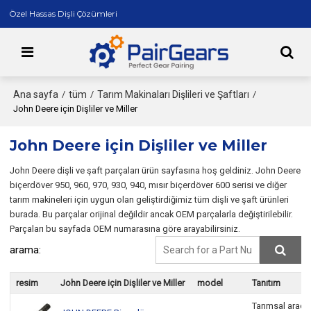
Özel Hassas Dişli Çözümleri
Ana sayfa
tüm
Tarım Makinaları Dişlileri ve Şaftları
/
/
/
John Deere için Dişliler ve Miller
John Deere için Dişliler ve Miller
John Deere dişli ve şaft parçaları ürün sayfasına hoş geldiniz. John Deere
biçerdöver 950, 960, 970, 930, 940, mısır biçerdöver 600 serisi ve diğer
tarım makineleri için uygun olan geliştirdiğimiz tüm dişli ve şaft ürünleri
burada. Bu parçalar orijinal değildir ancak OEM parçalarla değiştirilebilir.
Parçaları bu sayfada OEM numarasına göre arayabilirsiniz.
arama:
resim
John Deere için Dişliler ve Miller
model
Tanıtım
Tarımsal araç mi