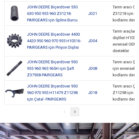
JOHN DEERE Biçerdöver 530
Tarım aracı O
630 950 955 960 Z31218-
JD21
Z31218 için e
PAIRGEARS için Spline Burcu
kodlarını deste
Tarım araçları 
JOHN DEERE Biçerdöver 4400
dişlileri H10316
4420 950 960 970 955 H10316-
JD04
evrensel OEM k
PAIRGEARS için Pinyon Dişlisi
destekler
JOHN DEERE Biçerdöver 950
Tarım aracı Şa
955 960 965 965H için Şaft
JD08
için evrensel 
Z37938-PAIRGEARS
kodlarını deste
JOHN DEERE Biçerdöver 950
Tarım aracı Ça
960 970 955 H11479 Z11298
JD18
Z11298 için e
için Çatal -PAIRGEARS
kodlarını deste