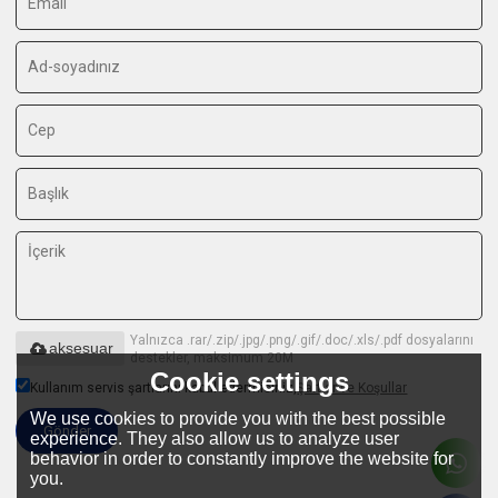
Yalnızca .rar/.zip/.jpg/.png/.gif/.doc/.xls/.pdf dosyalarını
aksesuar
destekler, maksimum 20M
Cookie settings
Kullanım servis şartlarını kabul edermisiniz,
Şartlar ve Koşullar
We use cookies to provide you with the best possible
Gönder
experience. They also allow us to analyze user
behavior in order to constantly improve the website for
you.