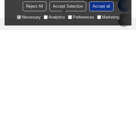
Reject All
Accept Selection
Accept all
Necessary
Analytics
Preferences
Marketing
Ürünler
Tarım Makinaları Dişlileri
Ticari Araç Vitesleri
İnşaat Makinaları Dişlileri
EV Dişlileri ve Şaftları
Yetenek
Üretim
Sürdürülebilirlik
Özelleştirilmiş
Ar-Ge ve Tasarım