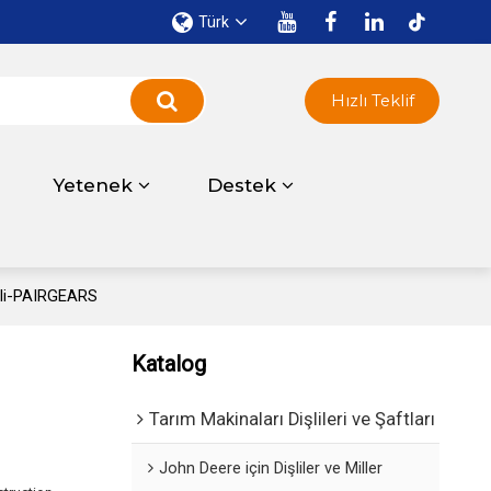
Türk
Hızlı Teklif
ı
Yetenek
Destek
şli-PAIRGEARS
Katalog
Tarım Makinaları Dişlileri ve Şaftları
John Deere için Dişliler ve Miller