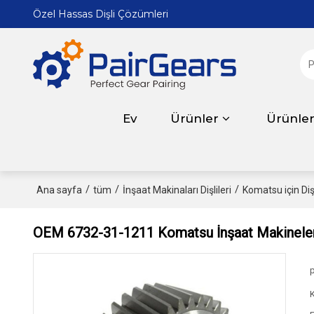
Özel Hassas Dişli Çözümleri
Ev
Ürünler
Ürünle
/
/
/
Ana sayfa
tüm
İnşaat Makinaları Dişlileri
Komatsu için Dişl
OEM 6732-31-1211 Komatsu İnşaat Makineler