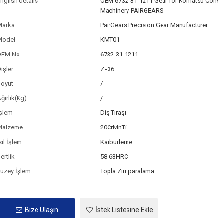
nglish details
OEM 6732-31-1211 Gear for Komatsu Cons
Machinery-PAIRGEARS
Marka
PairGears Precision Gear Manufacturer
Model
KMT01
OEM No.
6732-31-1211
işler
Z=36
Boyut
/
ğırlık(Kg)
/
İşlem
Diş Tıraşı
Malzeme
20CrMnTi
sıl İşlem
Karbürleme
ertlik
58-63HRC
Yüzey İşlem
Topla Zımparalama
Bize Ulaşın
İstek Listesine Ekle