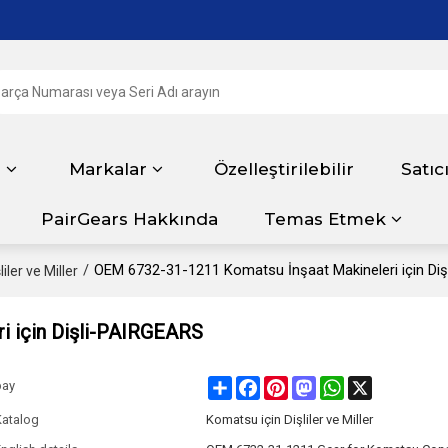
r
Markalar
Özelleştirilebilir
Satıc
PairGears Hakkında
Temas Etmek
/
OEM 6732-31-1211 Komatsu İnşaat Makineleri için Di
iler ve Miller
i için Dişli-PAIRGEARS
Share
Facebook
Pinterest
Mastodon
WhatsApp
X
pay
Katalog
Komatsu için Dişliler ve Miller