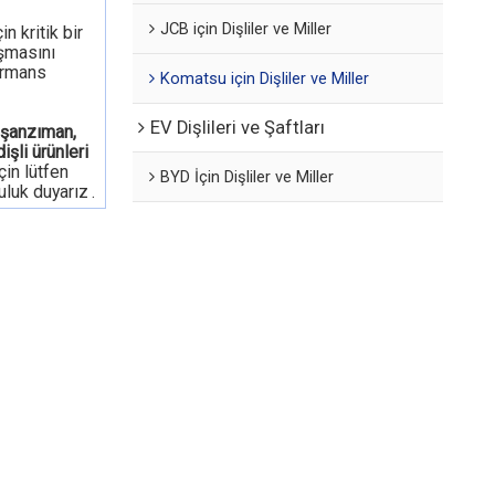
JCB için Dişliler ve Miller
n kritik bir
ışmasını
ormans
Komatsu için Dişliler ve Miller
EV Dişlileri ve Şaftları
 şanzıman,
işli ürünleri
çin lütfen
BYD İçin Dişliler ve Miller
uluk duyarız
.