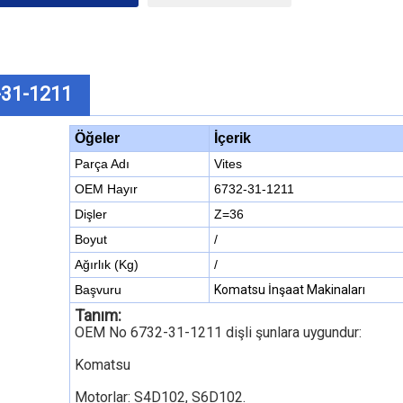
-31-1211
İçerik
Öğeler
Parça Adı
Vites
OEM Hayır
6732-31-1211
Dişler
Z=36
Boyut
/
Ağırlık (Kg)
/
Başvuru
Komatsu İnşaat Makinaları
Tanım:
OEM No 6732-31-1211 dişli şunlara uygundur:
Komatsu
Motorlar: S4D102, S6D102.