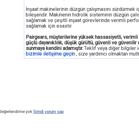
İnşaat makinelerinin düzgün çalışmasını sürdürmek içi
bileşendir. Makinenin hidrolik sisteminin düzgün çal
sağlamak ve çeşitli inşaat görevlerinde verimli perf
sağlamak için esastır.
Pairgears, müşterilerine yüksek hassasiyetli, verimli
güçlü dayanıklılık, düşük gürültü, güvenli ve güvenilir d
sunmaya kendini adamıştır.
Teklif veya diğer bilgiler i
bizimle iletişime geçin
, size yardımcı olmaktan mutl
 değerlendirme yok
Şimdi yorum yap