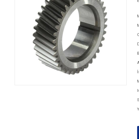
E
D
A
I
S