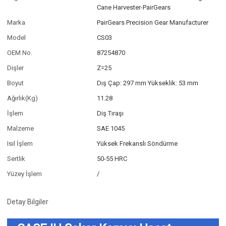
Cane Harvester-PairGears
Marka
PairGears Precision Gear Manufacturer
Model
CS03
OEM No.
87254870
Dişler
Z=25
Boyut
Dış Çap: 297 mm Yükseklik: 53 mm
Ağırlık(Kg)
11.28
İşlem
Diş Tıraşı
Malzeme
SAE 1045
Isıl İşlem
Yüksek Frekanslı Söndürme
Sertlik
50-55 HRC
Yüzey İşlem
/
Detay Bilgiler