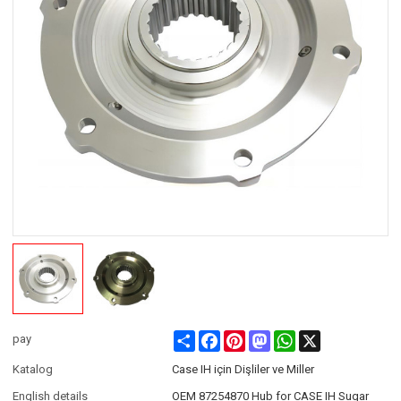
Share
Facebook
Pinterest
Mastodon
WhatsApp
X
pay
Katalog
Case IH için Dişliler ve Miller
English details
OEM 87254870 Hub for CASE IH Sugar