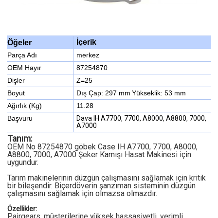
İçerik
Öğeler
Parça Adı
merkez
OEM Hayır
87254870
Dişler
Z=25
Boyut
Dış Çap: 297 mm
Yükseklik: 53 mm
Ağırlık (Kg)
11.28
Başvuru
Dava IH A7700, 7700, A8000, A8800, 7000,
A7000
Tanım:
OEM No 87254870 göbek Case IH A7700, 7700, A8000,
A8800, 7000, A7000 Şeker Kamışı Hasat Makinesi için
uygundur.
Tarım makinelerinin düzgün çalışmasını sağlamak için kritik
bir bileşendir. Biçerdöverin şanzıman sisteminin düzgün
çalışmasını sağlamak için olmazsa olmazdır.
Özellikler:
Pairgears, müşterilerine yüksek hassasiyetli, verimli