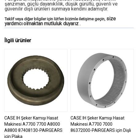
şanzıman, güçlü dayanıklılık, düşük gürültü, güvenli ve
güvenilir dişli ürünleri sunmaya kendini adamıştır.
size
Teklif veya diğer bilgiler için lütfen bizimle iletişime geçin,
yardımcı
olmaktan mutluluk duyarız
.
İlgili ürünler
CASE IH Şeker Kamışı Hasat
CASE IH Şeker Kamışı Hasat
Makinesi A7700 7700 A8000
Makinesi A7700 7000
A8800 87408130-PAIRGEARS
86372000-PAIRGEARS için Dişli
için Plaka