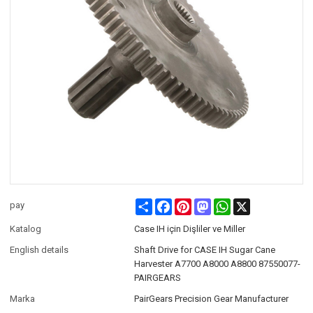
Share
Facebook
Pinterest
Mastodon
WhatsApp
X
pay
Katalog
Case IH için Dişliler ve Miller
English details
Shaft Drive for CASE IH Sugar Cane
Harvester A7700 A8000 A8800 87550077-
PAIRGEARS
Marka
PairGears Precision Gear Manufacturer