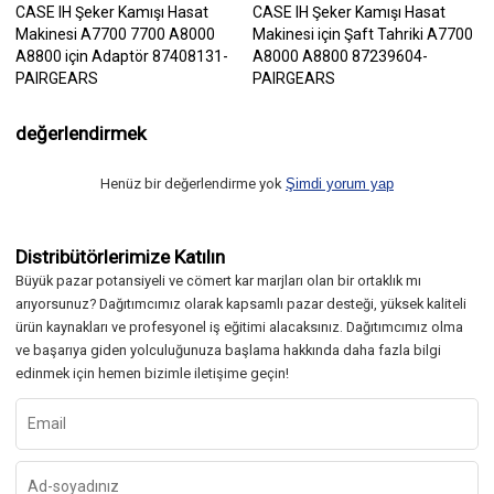
CASE IH Şeker Kamışı Hasat
CASE IH Şeker Kamışı Hasat
Makinesi A7700 7700 A8000
Makinesi için Şaft Tahriki A7700
A8800 için Adaptör 87408131-
A8000 A8800 87239604-
PAIRGEARS
PAIRGEARS
değerlendirmek
Henüz bir değerlendirme yok
Şimdi yorum yap
Distribütörlerimize Katılın
Büyük pazar potansiyeli ve cömert kar marjları olan bir ortaklık mı
arıyorsunuz? Dağıtımcımız olarak kapsamlı pazar desteği, yüksek kaliteli
ürün kaynakları ve profesyonel iş eğitimi alacaksınız. Dağıtımcımız olma
ve başarıya giden yolculuğunuza başlama hakkında daha fazla bilgi
edinmek için hemen bizimle iletişime geçin!