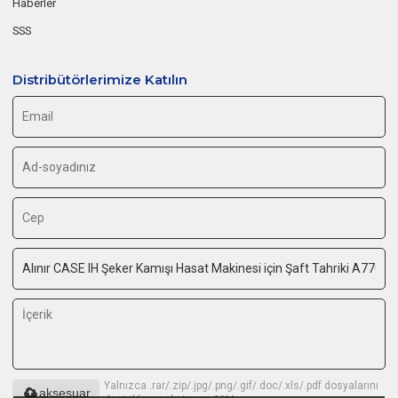
Haberler
SSS
Distribütörlerimize Katılın
Yalnızca .rar/.zip/.jpg/.png/.gif/.doc/.xls/.pdf dosyalarını
aksesuar