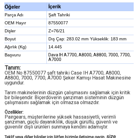
İçerik
Öğeler
Parça Adı
Şaft Tahriki
OEM Hayır
87550077
Dişler
Z=76/21
Boyut
Dış Çap: 283.02 mm Yükseklik: 183 mm
Ağırlık (Kg)
14.445
Başvuru
Dava IH A7700, A8000, A8800, 7000, 7700,
A7000
Tanım:
OEM No 87550077 şaft tahriki Case IH A7700, A8000,
A8800, 7000, 7700, A7000 Şeker Kamışı Hasat Makinesine
uygundur.
Tarım makinelerinin düzgün çalışmasını sağlamak için kritik
bir bileşendir. Biçerdöverin şanzıman sisteminin düzgün
çalışmasını sağlamak için olmazsa olmazdır.
Özellikler:
Pairgears, müşterilerine yüksek hassasiyetli, verimli
şanzıman, güçlü dayanıklılık, düşük gürültü, güvenli ve
güvenilir dişli ürünleri sunmaya kendini adamıştır.
size
Teklif veya diğer bilgiler için lütfen bizimle iletişime geçin,