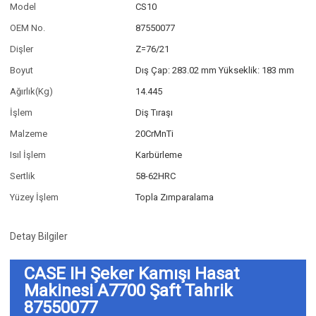
Model
CS10
OEM No.
87550077
Dişler
Z=76/21
Boyut
Dış Çap: 283.02 mm Yükseklik: 183 mm
Ağırlık(Kg)
14.445
İşlem
Diş Tıraşı
Malzeme
20CrMnTi
Isıl İşlem
Karbürleme
Sertlik
58-62HRC
Yüzey İşlem
Topla Zımparalama
Detay Bilgiler
CASE IH Şeker Kamışı Hasat
Makinesi A7700 Şaft Tahrik
87550077